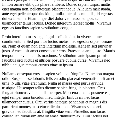
In non ornare elit, quis pharetra libero. Donec sapien turpis, mattis
eget magna non, pellentesque placerat neque. Aliquam malesuada,
ante eget pellentesque tincidunt, nulla ante placerat nulla, id egestas
dui ex in enim. Etiam imperdiet dolor vel massa tempor, ac
ullamcorper tellus iaculis. Donec interdum laoreet mollis. Vivamus
egestas faucibus sapien vestibulum congue.
Proin interdum massa eget ligula sollicitudin, in viverra nunc
condimentum. Sed porttitor luctus metus, nec egestas sapien ornare
eu. Nam et quam non ante interdum molestie. Aenean sed pulvinar
justo. Aenean sit amet consectetur eros. Praesent a arcu justo. Mauris
tempor ante vel facilisis maximus. Vestibulum ante ipsum primis in
faucibus orci luctus et ultrices posuere cubilia curae; Vivamus nec
nibh ut augue tempus cursus vitae ut ipsum.
Nullam consequat eros at sapien volutpat fringilla. Nunc non magna
odio. Suspendisse lobortis felis eu odio placerat venenatis in sit amet
urna. Nulla vitae erat nunc. Nulla id massa eget purus gravida
tristique. Ut semper tellus dictum sapien fringilla placerat. Cras
feugiat rhoncus velit eu ullamcorper. Maecenas mattis posuere est,
eget semper urna tincidunt nec. Integer finibus mi nec lacus
ullamcorper cursus. Orci varius natoque penatibus et magnis dis
parturient montes, nascetur ridiculus mus. Vivamus sem orci,
gravida nec faucibus at, fringilla vitae sem. Phasellus non lacus
consequat, dignissim ante sit amet, dignissim ex. Duis iaculis vel