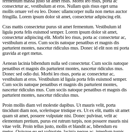
fermentum massa justo sit amet risus. Morbi leo risus, porta ac
consectetur ac, vestibulum at eros. Nullam quis risus eget urna
mollis ornare vel eu leo. Donec ullamcorper nulla non metus auctor
fringilla. Lorem ipsum dolor sit amet, consectetur adipiscing elit.
Cras mattis consectetur purus sit amet fermentum. Vestibulum id
ligula porta felis euismod semper. Lorem ipsum dolor sit amet,
consectetur adipiscing elit. Morbi leo risus, porta ac consectetur ac,
vestibulum at eros. Cum sociis natoque penatibus et magnis dis
parturient montes, nascetur ridiculus mus. Donec id elit non mi porta
gravida at eget metus.
Aenean lacinia bibendum nulla sed consectetur. Cum sociis natoque
penatibus et magnis dis parturient montes, nascetur ridiculus mus.
Donec sed odio dui. Morbi leo risus, porta ac consectetur ac,
vestibulum at eros. Vestibulum id ligula porta felis euismod semper.
Cum sociis natoque penatibus et magnis dis parturient montes,
nascetur ridiculus mus. Cum sociis natoque penatibus et magnis dis
parturient montes, nascetur ridiculus mus.
Proin mollis diam vel molestie dapibus. Ut mauris velit, porta
tincidunt diam non, scelerisque tristique ex. Ut ex elit, mattis sit amet
quam sit amet, posuere vulputate nisi. Donec pulvinar, velit ac
elementum pretium, purus est rutrum turpis, non posuere mauris nisi
vitae velit. Proin tellus justo, mollis et blandit ac, bibendum eu
metus. Quisque eu est vulputate, lacinia neque ac, interdum turpis.