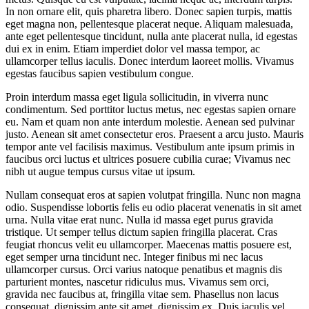
In non ornare elit, quis pharetra libero. Donec sapien turpis, mattis
eget magna non, pellentesque placerat neque. Aliquam malesuada,
ante eget pellentesque tincidunt, nulla ante placerat nulla, id egestas
dui ex in enim. Etiam imperdiet dolor vel massa tempor, ac
ullamcorper tellus iaculis. Donec interdum laoreet mollis. Vivamus
egestas faucibus sapien vestibulum congue.
Proin interdum massa eget ligula sollicitudin, in viverra nunc
condimentum. Sed porttitor luctus metus, nec egestas sapien ornare
eu. Nam et quam non ante interdum molestie. Aenean sed pulvinar
justo. Aenean sit amet consectetur eros. Praesent a arcu justo. Mauris
tempor ante vel facilisis maximus. Vestibulum ante ipsum primis in
faucibus orci luctus et ultrices posuere cubilia curae; Vivamus nec
nibh ut augue tempus cursus vitae ut ipsum.
Nullam consequat eros at sapien volutpat fringilla. Nunc non magna
odio. Suspendisse lobortis felis eu odio placerat venenatis in sit amet
urna. Nulla vitae erat nunc. Nulla id massa eget purus gravida
tristique. Ut semper tellus dictum sapien fringilla placerat. Cras
feugiat rhoncus velit eu ullamcorper. Maecenas mattis posuere est,
eget semper urna tincidunt nec. Integer finibus mi nec lacus
ullamcorper cursus. Orci varius natoque penatibus et magnis dis
parturient montes, nascetur ridiculus mus. Vivamus sem orci,
gravida nec faucibus at, fringilla vitae sem. Phasellus non lacus
consequat, dignissim ante sit amet, dignissim ex. Duis iaculis vel