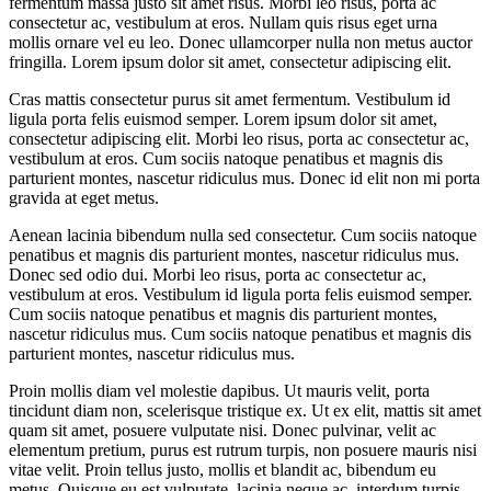
fermentum massa justo sit amet risus. Morbi leo risus, porta ac
consectetur ac, vestibulum at eros. Nullam quis risus eget urna
mollis ornare vel eu leo. Donec ullamcorper nulla non metus auctor
fringilla. Lorem ipsum dolor sit amet, consectetur adipiscing elit.
Cras mattis consectetur purus sit amet fermentum. Vestibulum id
ligula porta felis euismod semper. Lorem ipsum dolor sit amet,
consectetur adipiscing elit. Morbi leo risus, porta ac consectetur ac,
vestibulum at eros. Cum sociis natoque penatibus et magnis dis
parturient montes, nascetur ridiculus mus. Donec id elit non mi porta
gravida at eget metus.
Aenean lacinia bibendum nulla sed consectetur. Cum sociis natoque
penatibus et magnis dis parturient montes, nascetur ridiculus mus.
Donec sed odio dui. Morbi leo risus, porta ac consectetur ac,
vestibulum at eros. Vestibulum id ligula porta felis euismod semper.
Cum sociis natoque penatibus et magnis dis parturient montes,
nascetur ridiculus mus. Cum sociis natoque penatibus et magnis dis
parturient montes, nascetur ridiculus mus.
Proin mollis diam vel molestie dapibus. Ut mauris velit, porta
tincidunt diam non, scelerisque tristique ex. Ut ex elit, mattis sit amet
quam sit amet, posuere vulputate nisi. Donec pulvinar, velit ac
elementum pretium, purus est rutrum turpis, non posuere mauris nisi
vitae velit. Proin tellus justo, mollis et blandit ac, bibendum eu
metus. Quisque eu est vulputate, lacinia neque ac, interdum turpis.